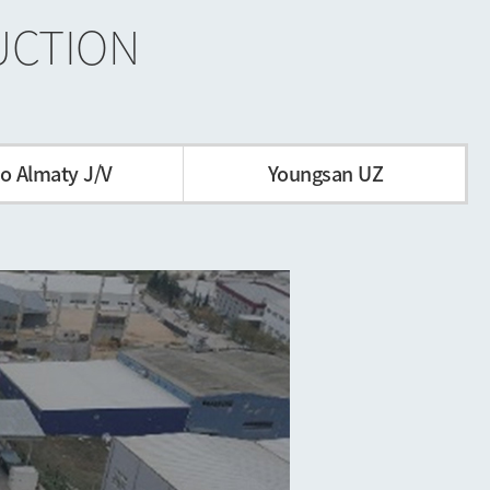
UCTION
o Almaty J/V
Youngsan UZ
Hyundai & KIA