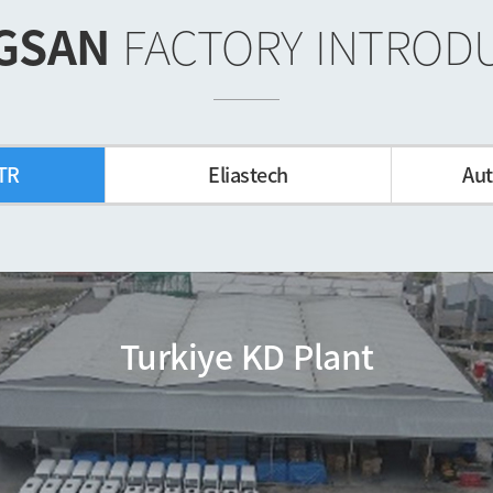
GSAN
FACTORY INTROD
TR
Eliastech
Aut
stic Injection Molding Plant for 