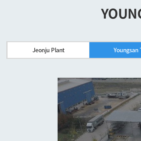
YOUN
Jeonju Plant
Youngsan 
Slovakia Pla